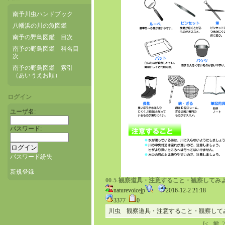
南予川虫ハンドブック
八幡浜の川の魚図鑑
南予の野鳥図鑑 目次
南予の野鳥図鑑 科名目
次
南予の野鳥図鑑 索引
（あいうえお順）
ログイン
ユーザ名:
パスワード:
パスワード紛失
新規登録
00-5-観察道具・注意すること・観察してみ
naturevoicejp
2016-12-2 21:18
3377
0
川虫 観察道具・注意すること・観察して
[<
前
2