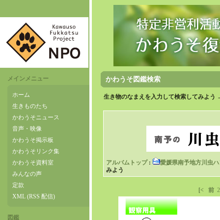
メインメニュー
かわうそ図鑑検索
ホーム
生き物のなまえを入力して検索してみよう 
生きものたち
かわうそニュース
音声・映像
かわうそ掲示板
かわうそリンク集
かわうそ資料室
アルバムトップ
:
愛媛県南予地方川虫ハ
みよう
みんなの声
定款
[<
前
2
XML (RSS 配信)
図鑑