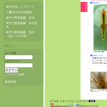
南予川虫ハンドブック
八幡浜の川の魚図鑑
南予の野鳥図鑑 目次
南予の野鳥図鑑 科名目
次
南予の野鳥図鑑 索引
（あいうえお順）
ログイン
ユーザ名:
パスワード:
パスワード紛失
新規登録
01-020-フタスジモンカゲロウ
naturevoicejp
2016-12-2 21:19