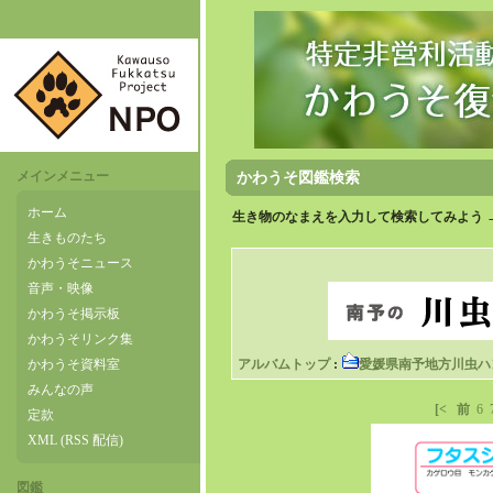
メインメニュー
かわうそ図鑑検索
ホーム
生き物のなまえを入力して検索してみよう 
生きものたち
かわうそニュース
音声・映像
かわうそ掲示板
かわうそリンク集
かわうそ資料室
アルバムトップ
:
愛媛県南予地方川虫ハ
みんなの声
[<
前
6
定款
XML (RSS 配信)
図鑑