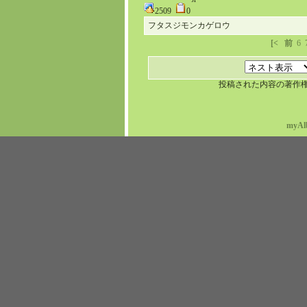
2509
0
フタスジモンカゲロウ
[<
前
6
投稿された内容の著作
myAl