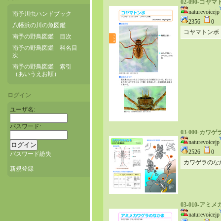
02-090-コヤ
naturevoicejp
南予川虫ハンドブック
2356
0
八幡浜の川の魚図鑑
コヤマトンボ
南予の野鳥図鑑 目次
南予の野鳥図鑑 科名目
次
南予の野鳥図鑑 索引
（あいうえお順）
ログイン
ユーザ名:
パスワード:
03-000-
naturevoicejp
2526
0
パスワード紛失
カワゲラのな
新規登録
03-010-ア
naturevoicejp