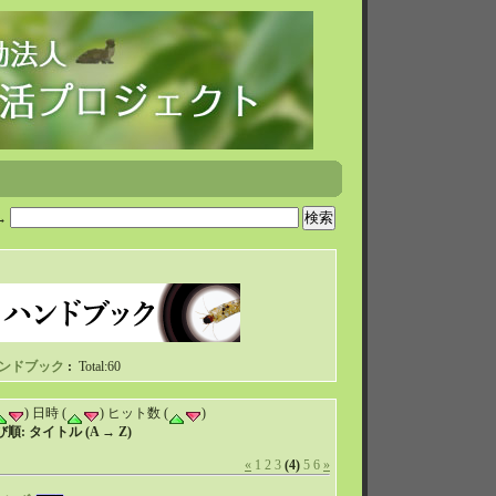
→
ンドブック
:
Total:60
) 日時 (
) ヒット数 (
)
: タイトル (A → Z)
«
1
2
3
(4)
5
6
»