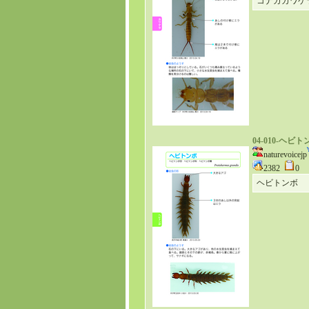
コナガカワゲ
04-010-ヘビト
naturevoicejp
2382
0
ヘビトンボ