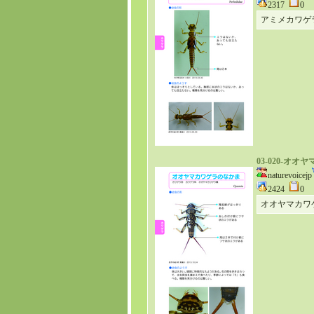
2317
0
アミメカワゲ
03-020-オ
naturevoicejp
2424
0
オオヤマカワ