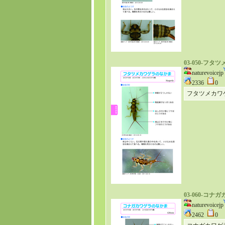
03-050-フ
naturevoicejp
2336
0
フタツメカワ
03-060-コ
naturevoicejp
2462
0