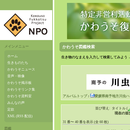
メインメニュー
かわうそ図鑑検索
ホーム
生き物のなまえを入力して検索してみよう 
生きものたち
かわうそニュース
音声・映像
かわうそ掲示板
かわうそリンク集
かわうそ資料室
アルバムトップ
:
愛媛県南予地方川虫ハ
みんなの声
並び替え: タイトル (
定款
現在の並び順
XML (RSS 配信)
31 番〜 40 番を表示 (全 60 枚)
図鑑