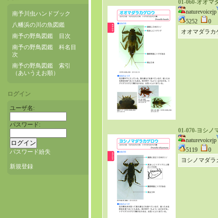
01-060-オ
naturevoicejp
南予川虫ハンドブック
5252
0
八幡浜の川の魚図鑑
オオマダラカ
南予の野鳥図鑑 目次
南予の野鳥図鑑 科名目
次
南予の野鳥図鑑 索引
（あいうえお順）
ログイン
ユーザ名:
パスワード:
01-070-ヨ
naturevoicejp
5119
0
パスワード紛失
ヨシノマダラ
新規登録