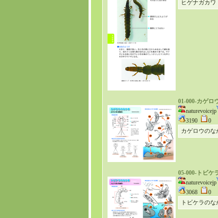
ヒゲナガカワ
01-000-
naturevoicejp
3190
0
カゲロウのな
05-000-
naturevoicejp
3068
0
トビケラのな