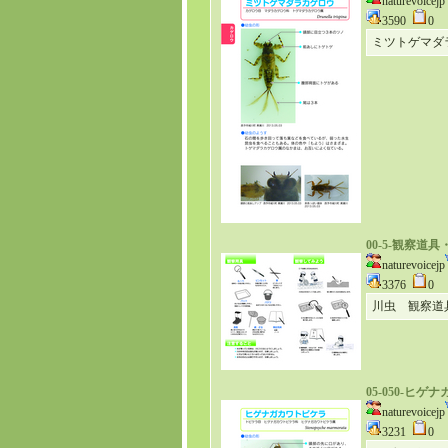
naturevoicejp
3590
0
ミツトゲマダ
00-5-観察
naturevoicejp
3376
0
川虫 観察道
05-050-ヒ
naturevoicejp
3231
0