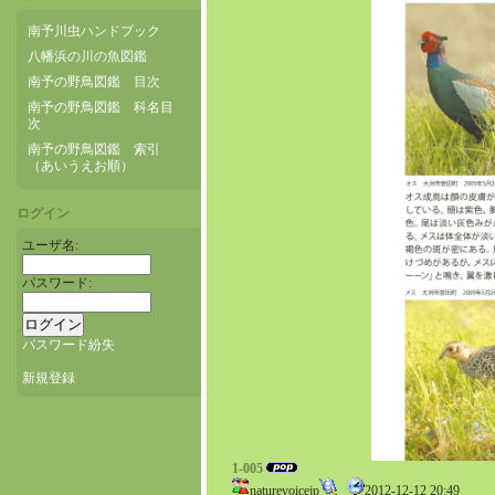
南予川虫ハンドブック
八幡浜の川の魚図鑑
南予の野鳥図鑑 目次
南予の野鳥図鑑 科名目
次
南予の野鳥図鑑 索引
（あいうえお順）
ログイン
ユーザ名:
パスワード:
パスワード紛失
新規登録
1-005
naturevoicejp
2012-12-12 20:49