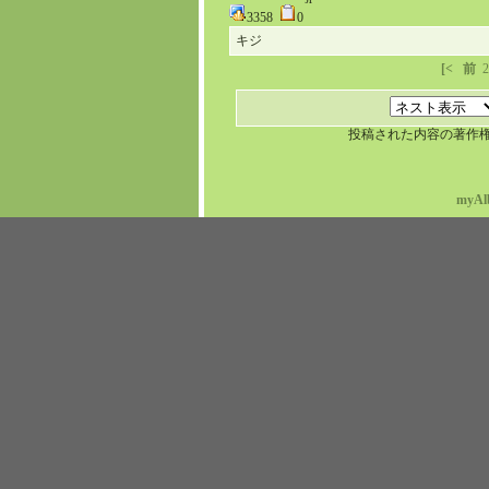
3358
0
キジ
[<
前
2
投稿された内容の著作
myAl