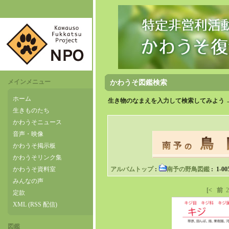
メインメニュー
かわうそ図鑑検索
ホーム
生き物のなまえを入力して検索してみよう 
生きものたち
かわうそニュース
音声・映像
かわうそ掲示板
かわうそリンク集
かわうそ資料室
アルバムトップ
:
南予の野鳥図鑑
: 1-00
みんなの声
[<
前
2
定款
XML (RSS 配信)
図鑑