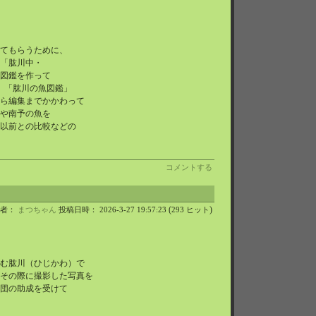
。
てもらうために、
「肱川中・
図鑑を作って
、「肱川の魚図鑑」
ら編集までかかわって
や南予の魚を
以前との比較などの
コメントする
(
)
稿者：
まつちゃん
投稿日時： 2026-3-27 19:57:23
293 ヒット
む肱川（ひじかわ）で
その際に撮影した写真を
団の助成を受けて