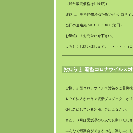
（通常販売価格は1,404円）
連絡は、事務局0894−27−0877(ヤシロサ
当日の連絡先090-3788−5398（岩田）
お気軽に！お問合わせ下さい。
よろしくお願い致します。・・・・・（コ
お知らせ
新型コロナウイルス対
:
皆様、新型コロナウイルス対策をご苦労様
ＮＰＯ法人かわうそ復活プロジェクトが主
楽しみにしている皆様、ごめんなさい。
また、６月は愛媛県の状況で判断いたしま
みんなで観察会ができるのを、楽しみにし