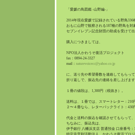
「愛媛の鳥図鑑 -山野編-」
2014年現在愛媛で記録されている野鳥33
おもに山野で観察される187種の野鳥を対
セブンイレブン記念財団の助成を受けて出
購入につきましては、
NPO法人かわうそ復活プロジェクト
fax：0894-24-3327
mail：
naturevoicecc@yahoo.co.jp
に、送り先や希望冊数を連絡してもらって
折り返しで、振込先の連絡を差し上げます
１冊の値段は、1,300円（税抜き）。
送料は、１冊では、スマートレター：210
２〜４冊なら、レターパックライト：430
代金と送料の振込を確認させてもらって、
ちなみに、振込先は、
伊予銀行 八幡浜支店 普通預金 口座番号：17
特定非営利活動法人 かわうそ復活プロジ