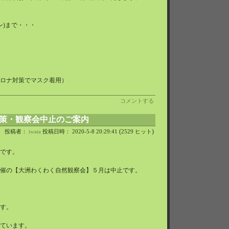
イン)まで・・・
ロナ対策でマスク着用）
コメントする
策・観察会中止のご案内
(
)
投稿者：
iwata
投稿日時： 2020-5-8 20:29:41
2529 ヒット
です。
催の【大洲わくわく自然観察会】５月は中止です。
す。
ています。