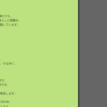
6種のうち、
象とした図鑑を、
版しています。
、
。ちなみに、
円で、
円です。
発送します。
91783
ェクト