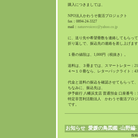
購入につきましては、
NPO法人かわうそ復活プロジェクト
fax：0894-24-3327
mail：
naturevoicecc@yahoo.co.jp
に、送り先や希望冊数を連絡してもらって
折り返しで、振込先の連絡を差し上げます
１冊の値段は、1,000円（税抜き）。
送料は、３冊までは、スマートレター：21
４〜１０冊なら、レターパックライト：43
代金と送料の振込を確認させてもらって、
ちなみに、振込先は、
伊予銀行 八幡浜支店 普通預金 口座番号：17
特定非営利活動法人 かわうそ復活プロジ
です。
お知らせ
愛媛の鳥図鑑 -山野編-
:
投