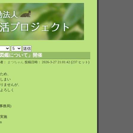
図鑑について」開催
(
)
稿者：
まつちゃん
投稿日時： 2026-3-27 21:01:42
237 ヒット
ため、
しまい
りませんが、
よろしく
事務局)
実施
n