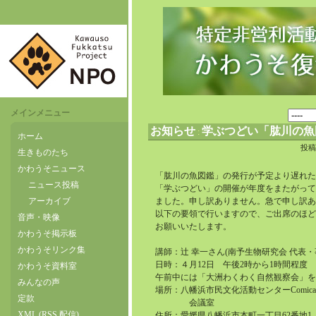
メインメニュー
お知らせ
学ぶつどい「肱川の魚
:
ホーム
投
生きものたち
かわうそニュース
「肱川の魚図鑑」の発行が予定より遅れた
ニュース投稿
「学ぶつどい」の開催が年度をまたがって
アーカイブ
ました。申し訳ありません。急で申し訳あ
以下の要領で行いますので、ご出席のほど
音声・映像
お願いいたします。
かわうそ掲示板
かわうそリンク集
講師：辻 幸一さん(南予生物研究会 代表・
日時：４月12日 午後2時から1時間程度
かわうそ資料室
午前中には「大洲わくわく自然観察会」を
みんなの声
場所：八幡浜市民文化活動センターComica
定款
会議室
XML (RSS 配信)
住所：愛媛県八幡浜市本町一丁目62番地1