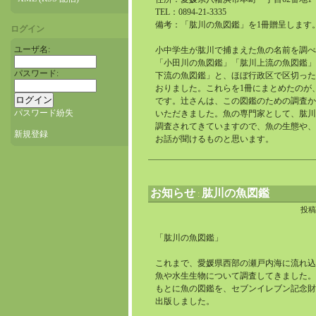
TEL：0894-21-3335
備考：「肱川の魚図鑑」を1冊贈呈します
ログイン
ユーザ名:
小中学生が肱川で捕まえた魚の名前を調べ
「小田川の魚図鑑」「肱川上流の魚図鑑」
パスワード:
下流の魚図鑑」と、ほぼ行政区で区切った
おりました。これらを1冊にまとめたのが
です。辻さんは、この図鑑のための調査か
パスワード紛失
いただきました。魚の専門家として、肱川
調査されてきていますので、魚の生態や、
新規登録
お話が聞けるものと思います。
お知らせ
肱川の魚図鑑
:
投
「肱川の魚図鑑」
これまで、愛媛県西部の瀬戸内海に流れ込
魚や水生生物について調査してきました。
もとに魚の図鑑を、セブンイレブン記念財
出版しました。