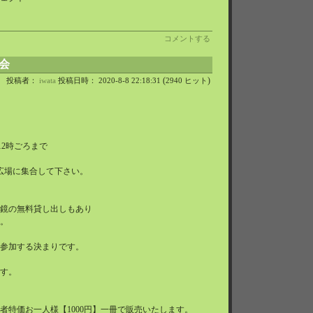
コメントする
会
(
)
投稿者：
iwata
投稿日時： 2020-8-8 22:18:31
2940 ヒット
12時ごろまで
広場に集合して下さい。
鏡の無料貸し出しもあり
。
参加する決まりです。
す。
者特価お一人様【1000円】一冊で販売いたします。