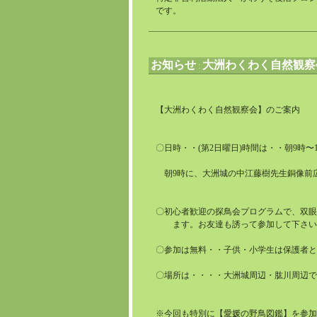
です。
お知らせ
大洲わくわく自然観察
:
【大洲わくわく自然観察会】のご案内
〇日時・・(第2日曜日)時間は・・朝9時〜
朝9時に、大洲城の中江藤樹先生銅像前
〇初心者歓迎の探鳥会プログラムで、双眼
ます。お友達も誘って参加して下さい
〇参加は無料・・子供・小学生は保護者と
〇場所は・・・・大洲城周辺・肱川周辺で
※今回も特別に【愛媛の野鳥図鑑】を参加