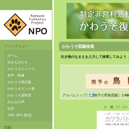
メインメニュー
かわうそ図鑑検索
ホーム
生き物のなまえを入力して検索してみよう 
生きものたち
かわうそニュース
音声・映像
かわうそ掲示板
かわうそリンク集
かわうそ資料室
アルバムトップ
:
南予の野鳥図鑑
: 2-00
みんなの声
[<
前
225
226
定款
XML (RSS 配信)
図鑑