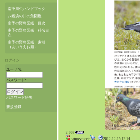
南予川虫ハンドブック
八幡浜の川の魚図鑑
南予の野鳥図鑑 目次
南予の野鳥図鑑 科名目
次
南予の野鳥図鑑 索引
（あいうえお順）
ログイン
ユーザ名:
パスワード:
パスワード紛失
新規登録
2-008
naturevoicejp
2012-12-15 12:14