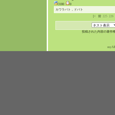
3180
0
カワラバト，ドバト
[<
前
225
226
投稿された内容の著作
myAl