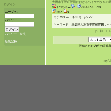
大洲市平野町野田におけるヘイケボタルの
ログイン
まつちゃん
2013-12-4 19:40
ユーザ名:
3682
0
南予生物Vol.17(2013) p.53-56
パスワード:
キーワード：愛媛県大洲市平野町野田，ヘ
[<
前
11
1
パスワード紛失
新規登録
投稿された内容の著作
myAl