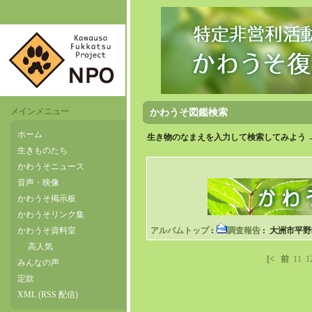
メインメニュー
かわうそ図鑑検索
ホーム
生き物のなまえを入力して検索してみよう 
生きものたち
かわうそニュース
音声・映像
かわうそ掲示板
かわうそリンク集
かわうそ資料室
アルバムトップ
:
調査報告
: 大洲市平
高人気
[<
前
11
1
みんなの声
定款
XML (RSS 配信)