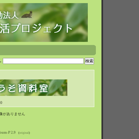
→
:0
像がありません
bum-P 2.9
(
original
)