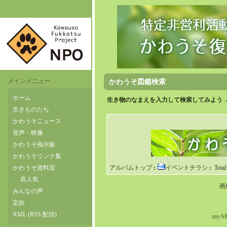
メインメニュー
かわうそ図鑑検索
ホーム
生き物のなまえを入力して検索してみよう 
生きものたち
かわうそニュース
音声・映像
かわうそ掲示板
かわうそリンク集
かわうそ資料室
アルバムトップ
:
イベントチラシ
:
Total
高人気
画
みんなの声
定款
XML (RSS 配信)
myAl