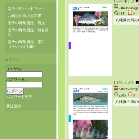
1-270-キチヌ
naturevoicejp
南予川虫ハンドブック
2141
0
八幡浜の川の魚図鑑
八幡浜の川の
南予の野鳥図鑑 目次
南予の野鳥図鑑 科名目
次
南予の野鳥図鑑 索引
（あいうえお順）
ログイン
ユーザ名:
パスワード:
1-190-スズキ
naturevoicejp
2205
0
パスワード紛失
八幡浜の川の
新規登録