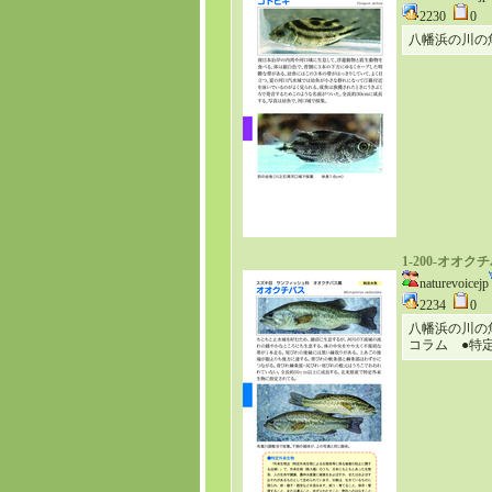
2230
0
八幡浜の川の
1-200-オオク
naturevoicejp
2234
0
八幡浜の川の
コラム ●特