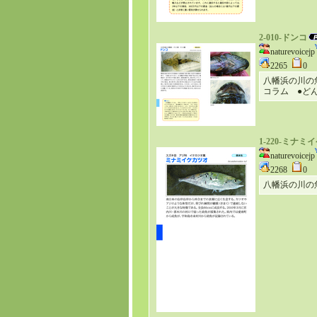
2-010-ドンコ
naturevoicejp
2265
0
八幡浜の川の
コラム ●ど
1-220-ミナ
naturevoicejp
2268
0
八幡浜の川の