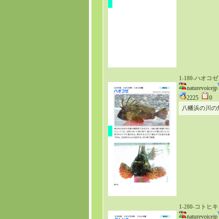
1-180-ハオコゼ
naturevoicejp
2225
0
八幡浜の川の
1-280-コトヒキ
naturevoicejp