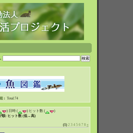
→
鑑
:
Total:74
) 日時 (
) ヒット数 (
)
順: ヒット数 (低→高)
(1)
2
3
4
5
6
7
8
»