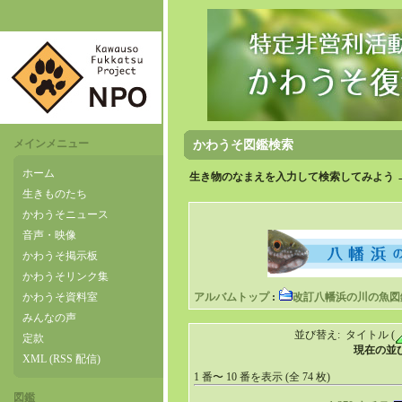
メインメニュー
かわうそ図鑑検索
ホーム
生き物のなまえを入力して検索してみよう 
生きものたち
かわうそニュース
音声・映像
かわうそ掲示板
かわうそリンク集
かわうそ資料室
アルバムトップ
:
改訂八幡浜の川の魚図
みんなの声
並び替え: タイトル (
定款
現在の並び
XML (RSS 配信)
1 番〜 10 番を表示 (全 74 枚)
図鑑