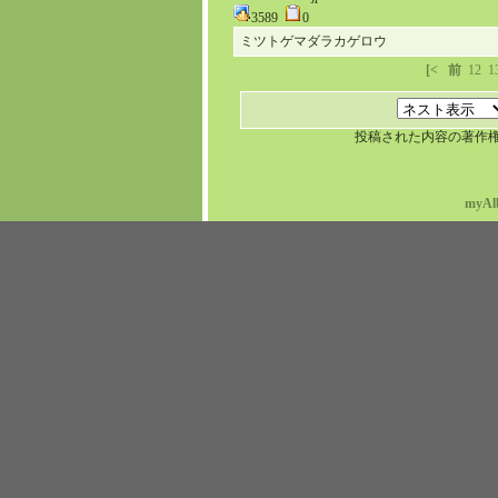
3589
0
ミツトゲマダラカゲロウ
[<
前
12
1
投稿された内容の著作
myAl