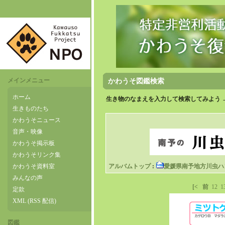
メインメニュー
かわうそ図鑑検索
ホーム
生き物のなまえを入力して検索してみよう 
生きものたち
かわうそニュース
音声・映像
かわうそ掲示板
かわうそリンク集
かわうそ資料室
アルバムトップ
:
愛媛県南予地方川虫ハ
みんなの声
[<
前
12
1
定款
XML (RSS 配信)
図鑑