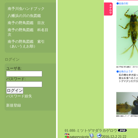
南予川虫ハンドブック
八幡浜の川の魚図鑑
南予の野鳥図鑑 目次
南予の野鳥図鑑 科名目
次
南予の野鳥図鑑 索引
（あいうえお順）
ログイン
ユーザ名:
パスワード:
パスワード紛失
新規登録
01-080-ミツトゲマダラカゲロウ
naturevoicejp
2016-12-2 21:22