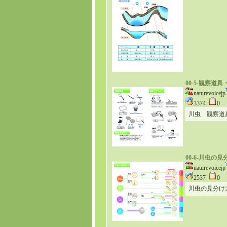
00-5-観察
naturevoicejp
3374
0
川虫 観察道
00-6-川虫の
naturevoicejp
2537
0
川虫の見分け