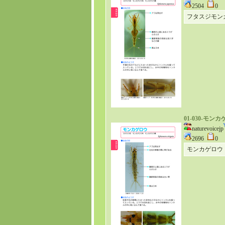
2504
0
フタスジモン
01-030-モン
naturevoicejp
2696
0
モンカゲロウ