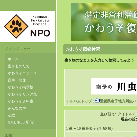
メインメニュー
かわうそ図鑑検索
ホーム
生き物のなまえを入力して検索してみよう 
生きものたち
かわうそニュース
音声・映像
かわうそ掲示板
かわうそリンク集
かわうそ資料室
アルバムトップ
:
愛媛県南予地方川虫ハ
みんなの声
並び替え: タイトル (
定款
現在の並び順
XML (RSS 配信)
1 番〜 10 番を表示 (全 60 枚)
図鑑