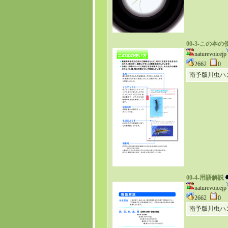
00-3-この本
naturevoicejp
2662
0
南予版川虫ハ
00-4-用語解説
naturevoicejp
2662
0
南予版川虫ハ