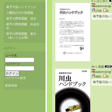
0-2-はじめに
naturevoicejp
南予川虫ハンドブック
2760
0
八幡浜の川の魚図鑑
南予版川虫ハ
南予の野鳥図鑑 目次
南予の野鳥図鑑 科名目
次
南予の野鳥図鑑 索引
（あいうえお順）
ログイン
ユーザ名:
パスワード:
00-1-表紙
naturevoicejp
4901
0
パスワード紛失
南予版川虫ハ
新規登録