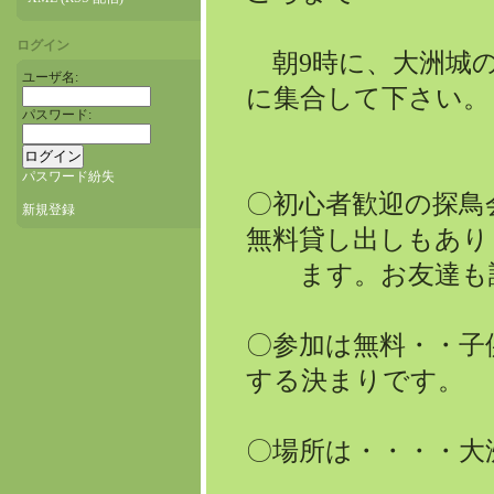
ログイン
朝9時に、大洲城の
ユーザ名:
に集合して下さい。
パスワード:
パスワード紛失
〇初心者歓迎の探鳥
新規登録
無料貸し出しもあり
ます。お友達も誘
〇参加は無料・・子
する決まりです。
〇場所は・・・・大