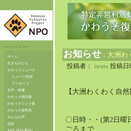
メインメニュー
お知らせ
: 大洲
ホーム
生きものたち
投稿者：
iwata
投稿日時：
かわうそニュース
ニュース投稿
アーカイブ
【大洲わくわく自然
音声・映像
かわうそ掲示板
かわうそリンク集
かわうそ資料室
みんなの声
〇日時・・(第2日曜
定款
ごろまで
XML (RSS 配信)