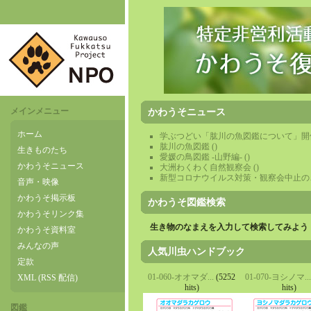
メインメニュー
かわうそニュース
ホーム
学ぶつどい「肱川の魚図鑑について」開
肱川の魚図鑑
()
生きものたち
愛媛の鳥図鑑 -山野編-
()
かわうそニュース
大洲わくわく自然観察会
()
新型コロナウイルス対策・観察会中止の
音声・映像
かわうそ掲示板
かわうそ図鑑検索
かわうそリンク集
生き物のなまえを入力して検索してみよう 
かわうそ資料室
みんなの声
人気川虫ハンドブック
定款
01-060-オオマダ...
(5252
01-070-ヨシノマ...
XML (RSS 配信)
hits)
hits)
図鑑