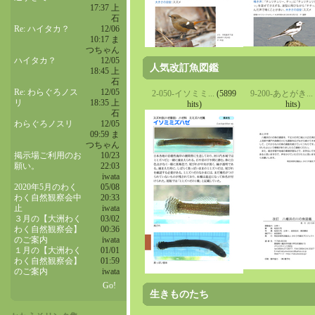
17:37 上
石
Re: ハイタカ？
12/06
10:17 ま
つちゃん
ハイタカ？
12/05
人気改訂魚図鑑
18:45 上
石
Re: わらぐろノス
12/05
2-050-イソミミ...
(5899
9-200-あとがき...
リ
18:35 上
hits)
hits)
石
わらぐろノスリ
12/05
09:59 ま
つちゃん
掲示場ご利用のお
10/23
願い。
22:03
iwata
2020年5月のわく
05/08
わく自然観察会中
20:33
止
iwata
３月の【大洲わく
03/02
わく自然観察会】
00:36
のご案内
iwata
１月の【大洲わく
01/01
わく自然観察会】
01:59
のご案内
iwata
Go!
生きものたち