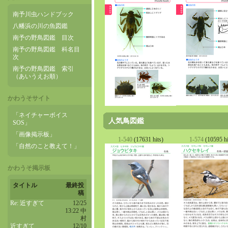
南予川虫ハンドブック
八幡浜の川の魚図鑑
南予の野鳥図鑑 目次
南予の野鳥図鑑 科名目
次
南予の野鳥図鑑 索引
（あいうえお順）
かわうそサイト
「ネイチャーボイス
人気鳥図鑑
SOS」
「画像掲示板」
1-540
(17631 hits)
1-574
(10595 hi
「自然のこと教えて！」
かわうそ掲示板
タイトル
最終投
稿
Re: 近すぎて
12/25
13:22 中
村
近すぎて
12/10