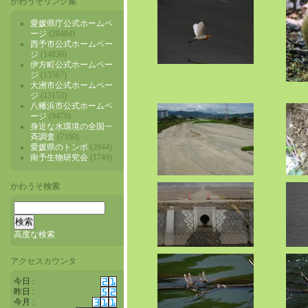
かわうそリンク集
愛媛県庁公式ホームペ
ージ
(28404)
西予市公式ホームペー
ジ
(14836)
伊方町公式ホームペー
ジ
(13567)
大洲市公式ホームペー
ジ
(13153)
八幡浜市公式ホームペ
ージ
(9479)
身近な水環境の全国一
斉調査
(7160)
愛媛県のトンボ
(2944)
南予生物研究会
(1749)
かわうそ検索
高度な検索
アクセスカウンタ
今日 :
昨日 :
今月 :