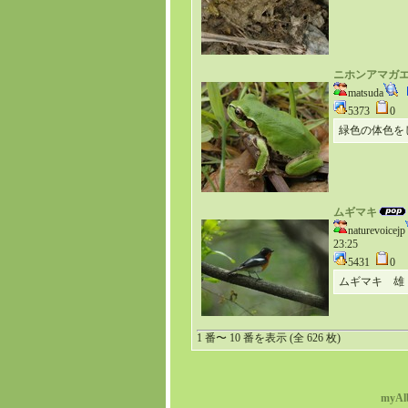
ニホンアマガ
matsuda
5373
0
緑色の体色を
ムギマキ
naturevoicejp
23:25
5431
0
ムギマキ 雄
1 番〜 10 番を表示 (全 626 枚)
myAl