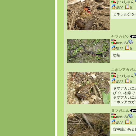
まつちゃん
4690
0
ミネラル分を
ヤマカガシ
matsuda
5182
0
幼蛇
ニホンアカガ
まつちゃん
4883
0
ヤマアカガエ
びている線で
ヤマアカガエ
ニホンアカガ
ヌマガエル
matsuda
4808
0
背中線がある