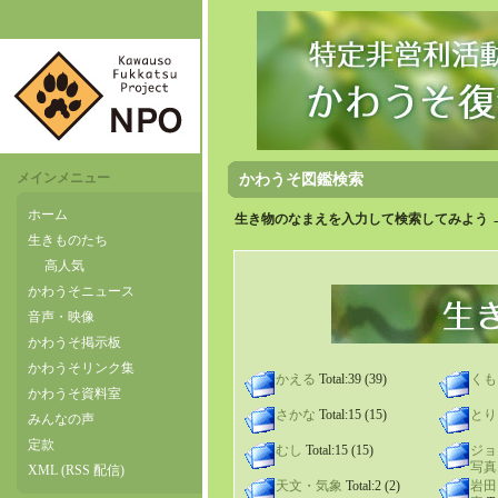
メインメニュー
かわうそ図鑑検索
ホーム
生き物のなまえを入力して検索してみよう 
生きものたち
高人気
かわうそニュース
音声・映像
かわうそ掲示板
かわうそリンク集
かえる
Total:39 (39)
くも
かわうそ資料室
さかな
Total:15 (15)
とり
みんなの声
定款
むし
Total:15 (15)
ジョ
写真
XML (RSS 配信)
天文・気象
Total:2 (2)
岩田