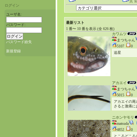
真
To
ログイン
ユーザ名:
最新リスト
パスワード:
1 番〜 10 番を表示 (全 626 枚)
カワムツ
まつちゃん
パスワード紛失
5107
0
新規登録
追星
アカエイ
まつちゃん
5015
0
アカエイの尾
さると激痛に
ニホンヤモリ
matsuda
4852
0
ところどころ