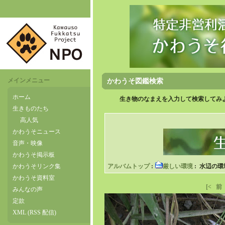
メインメニュー
かわうそ図鑑検索
ホーム
生き物のなまえを入力して検索してみよ
生きものたち
高人気
かわうそニュース
音声・映像
かわうそ掲示板
かわうそリンク集
アルバムトップ
:
厳しい環境
: 水辺の
かわうそ資料室
[<
前
みんなの声
定款
XML (RSS 配信)