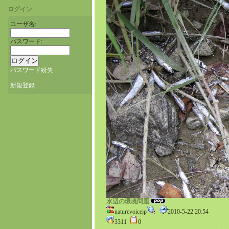
ログイン
ユーザ名:
パスワード:
パスワード紛失
新規登録
水辺の環境問題
naturevoicejp
2010-5-22 20:54
3311
0