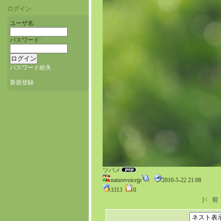
ログイン
ユーザ名:
パスワード:
パスワード紛失
新規登録
ツバメ
naturevoicejp
2010-5-22 21:08
3313
0
[<
前