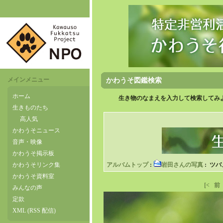
メインメニュー
かわうそ図鑑検索
ホーム
生き物のなまえを入力して検索してみよ
生きものたち
高人気
かわうそニュース
音声・映像
かわうそ掲示板
かわうそリンク集
アルバムトップ
:
岩田さんの写真
: ツバ
かわうそ資料室
[<
前
みんなの声
定款
XML (RSS 配信)