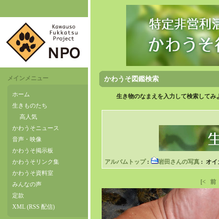
メインメニュー
かわうそ図鑑検索
ホーム
生き物のなまえを入力して検索してみよ
生きものたち
高人気
かわうそニュース
音声・映像
かわうそ掲示板
かわうそリンク集
アルバムトップ
:
岩田さんの写真
: オイ
かわうそ資料室
[<
前
みんなの声
定款
XML (RSS 配信)