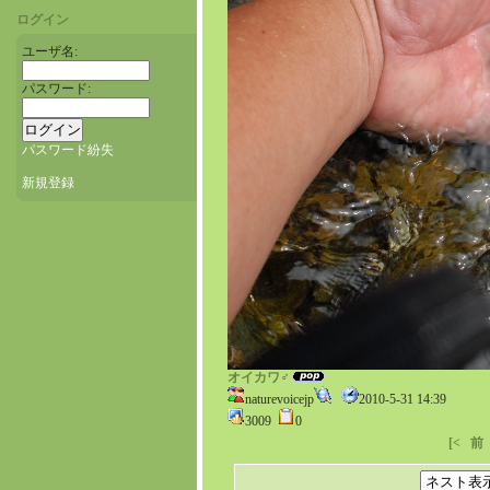
ログイン
ユーザ名:
パスワード:
パスワード紛失
新規登録
オイカワ♂
naturevoicejp
2010-5-31 14:39
3009
0
[<
前