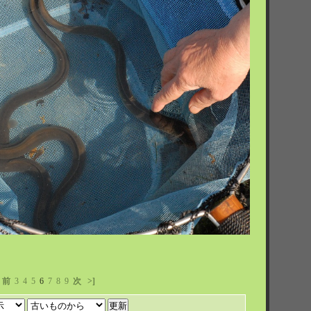
前
3
4
5
6
7
8
9
次
>]