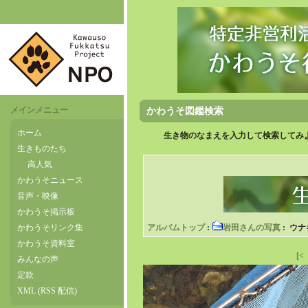
メインメニュー
かわうそ図鑑検索
ホーム
生き物のなまえを入力して検索してみよ
生きものたち
高人気
かわうそニュース
音声・映像
かわうそ掲示板
かわうそリンク集
アルバムトップ
:
岩田さんの写真
: ウナ
かわうそ資料室
[<
みんなの声
定款
XML (RSS 配信)