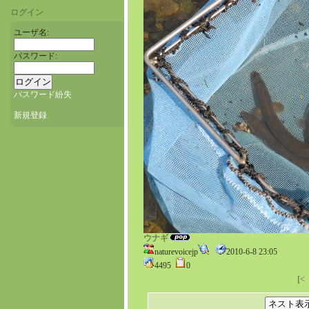
ログイン
ユーザ名:
パスワード:
パスワード紛失
新規登録
ウナギ
naturevoicejp
2010-6-8 23:05
4495
0
[<