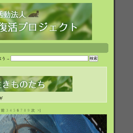
う →
ギ
前
3
4
5
6
7
8
9
次
>]