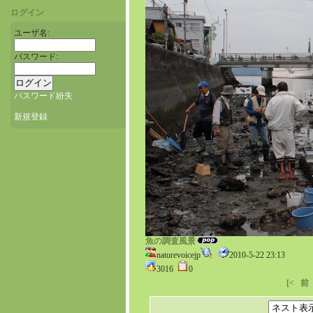
ログイン
ユーザ名:
パスワード:
パスワード紛失
新規登録
魚の調査風景
naturevoicejp
2010-5-22 23:13
3016
0
[<
前