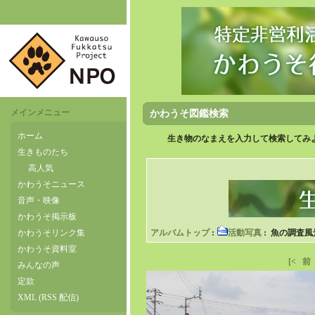
メインメニュー
かわうそ図鑑検索
ホーム
生き物のなまえを入力して検索してみよ
生きものたち
高人気
かわうそニュース
音声・映像
かわうそ掲示板
かわうそリンク集
アルバムトップ
:
活動写真
: 魚の調査風
かわうそ資料室
[<
前
みんなの声
定款
XML (RSS 配信)