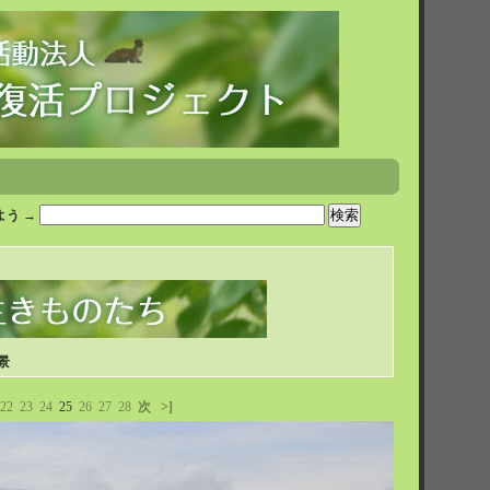
う →
景
22
23
24
25
26
27
28
次
>]