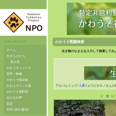
メインメニュー
かわうそ図鑑検索
ホーム
生き物のなまえを入力して検索してみよ
生きものたち
高人気
かわうそニュース
音声・映像
かわうそ掲示板
かわうそリンク集
アルバムトップ
:
ジョウビタキノさんの
かわうそ資料室
[<
前
167
みんなの声
定款
XML (RSS 配信)