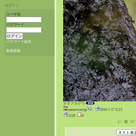
ログイン
ユーザ名:
パスワード:
パスワード紛失
新規登録
オオアカゲラ
naturevoicejp
2010-7-17 6:23
3226
0
[<
前
167