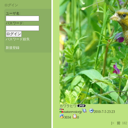
ログイン
ユーザ名:
パスワード:
パスワード紛失
新規登録
カワラヒワ
naturevoicejp
2010-7-5 23:23
3034
0
[<
前
182