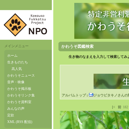
メインメニュー
かわうそ図鑑検索
ホーム
生き物のなまえを入力して検索してみよ
生きものたち
高人気
かわうそニュース
音声・映像
かわうそ掲示板
かわうそリンク集
アルバムトップ
:
ジョウビタキノさんの
かわうそ資料室
[<
前
182
みんなの声
定款
XML (RSS 配信)