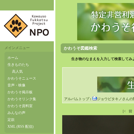
メインメニュー
かわうそ図鑑検索
ホーム
生き物のなまえを入力して検索してみよ
生きものたち
高人気
かわうそニュース
音声・映像
かわうそ掲示板
かわうそリンク集
アルバムトップ
:
ジョウビタキノさんの
かわうそ資料室
[<
前
みんなの声
定款
XML (RSS 配信)