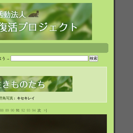
う →
野鳥写真
: キセキレイ
88
89
90
91
92
93
94
次
>]