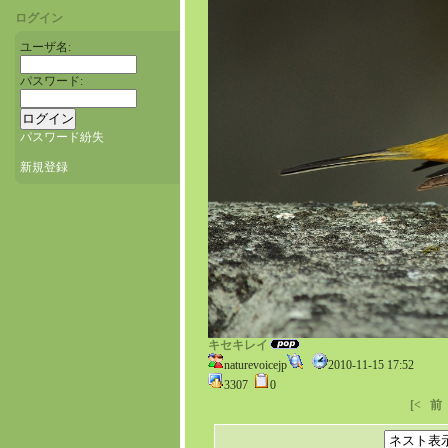
ログイン
ユーザ名:
パスワード:
パスワード紛失
新規登録
キセキレイ
naturevoicejp
2010-11-15 17:52
3307
0
[<
前