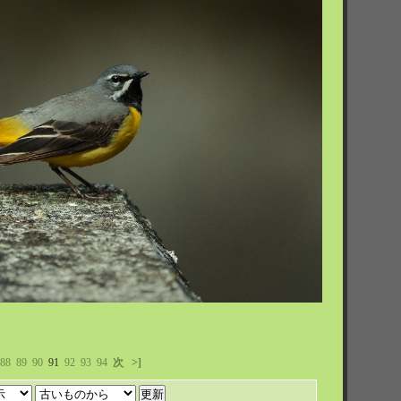
88
89
90
91
92
93
94
次
>]