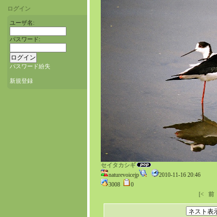
ログイン
ユーザ名:
パスワード:
パスワード紛失
新規登録
セイタカシギ
naturevoicejp
2010-11-16 20:46
3008
0
[<
前