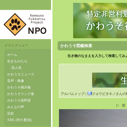
メインメニュー
かわうそ図鑑検索
ホーム
生き物のなまえを入力して検索してみよ
生きものたち
高人気
かわうそニュース
音声・映像
かわうそ掲示板
かわうそリンク集
アルバムトップ
:
ジョウビタキノさんの
かわうそ資料室
[<
前
みんなの声
定款
XML (RSS 配信)