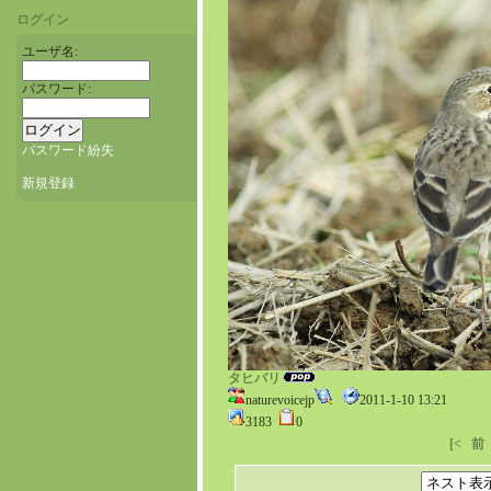
ログイン
ユーザ名:
パスワード:
パスワード紛失
新規登録
タヒバリ
naturevoicejp
2011-1-10 13:21
3183
0
[<
前