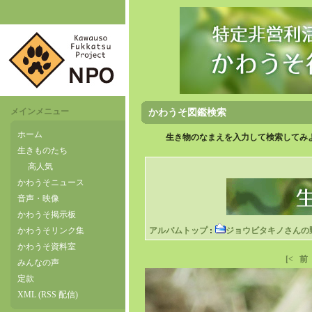
メインメニュー
かわうそ図鑑検索
ホーム
生き物のなまえを入力して検索してみよ
生きものたち
高人気
かわうそニュース
音声・映像
かわうそ掲示板
かわうそリンク集
アルバムトップ
:
ジョウビタキノさんの
かわうそ資料室
[<
前
みんなの声
定款
XML (RSS 配信)