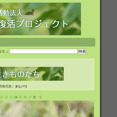
う →
野鳥写真
: タヒバリ
21
22
23
24
25
26
27
次
>]