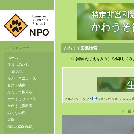
メインメニュー
かわうそ図鑑検索
ホーム
生き物のなまえを入力して検索してみよ
生きものたち
高人気
かわうそニュース
音声・映像
かわうそ掲示板
かわうそリンク集
アルバムトップ
:
ジョウビタキノさんの
かわうそ資料室
[<
前
みんなの声
定款
XML (RSS 配信)