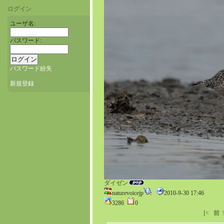
ログイン
ユーザ名:
パスワード:
パスワード紛失
新規登録
ダイゼン
naturevoicejp
2010-9-30 17:46
3286
0
[<
前