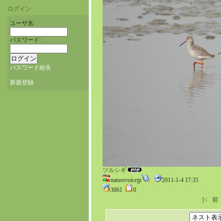
ログイン
ユーザ名:
パスワード:
パスワード紛失
新規登録
ツルシギ
naturevoicejp
2011-1-4 17:35
3061
0
[<
前