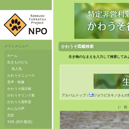
メインメニュー
かわうそ図鑑検索
ホーム
生き物のなまえを入力して検索してみよ
生きものたち
高人気
かわうそニュース
音声・映像
かわうそ掲示板
かわうそリンク集
アルバムトップ
:
ジョウビタキノさんの
かわうそ資料室
[<
前
みんなの声
定款
XML (RSS 配信)