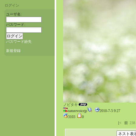
ログイン
ユーザ名:
パスワード:
パスワード紛失
新規登録
ノビタキ
naturevoicejp
2010-7-5 9:27
3103
0
[<
前
238