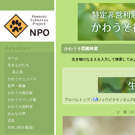
メインメニュー
かわうそ図鑑検索
ホーム
生き物のなまえを入力して検索してみよ
生きものたち
高人気
かわうそニュース
音声・映像
かわうそ掲示板
かわうそリンク集
アルバムトップ
:
ジョウビタキノさんの
かわうそ資料室
[<
前
238
みんなの声
定款
XML (RSS 配信)