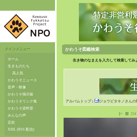
メインメニュー
かわうそ図鑑検索
ホーム
生き物のなまえを入力して検索してみよ
生きものたち
高人気
かわうそニュース
音声・映像
かわうそ掲示板
かわうそリンク集
アルバムトップ
:
ジョウビタキノさんの
かわうそ資料室
[<
前
254
みんなの声
定款
XML (RSS 配信)