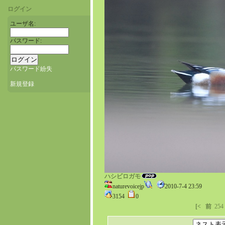
ログイン
ユーザ名:
パスワード:
パスワード紛失
新規登録
ハシビロガモ
naturevoicejp
2010-7-4 23:59
3154
0
[<
前
254