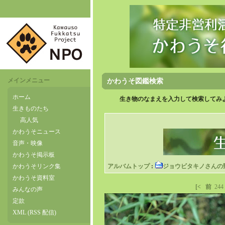
メインメニュー
かわうそ図鑑検索
ホーム
生き物のなまえを入力して検索してみよ
生きものたち
高人気
かわうそニュース
音声・映像
かわうそ掲示板
かわうそリンク集
アルバムトップ
:
ジョウビタキノさんの
かわうそ資料室
[<
前
244
みんなの声
定款
XML (RSS 配信)