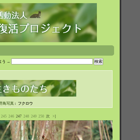
う →
野鳥写真
: フクロウ
245
246
247
248
249
250
次
>]