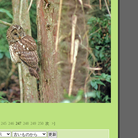
245
246
247
248
249
250
次
>]