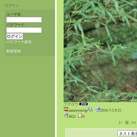
ログイン
ユーザ名:
パスワード:
パスワード紛失
新規登録
フクロウ
naturevoicejp
2010-7-5 9:25
3022
0
[<
前
244