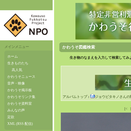
メインメニュー
かわうそ図鑑検索
ホーム
生き物のなまえを入力して検索してみよ
生きものたち
高人気
かわうそニュース
音声・映像
かわうそ掲示板
かわうそリンク集
アルバムトップ
:
ジョウビタキノさんの
かわうそ資料室
[<
みんなの声
定款
XML (RSS 配信)