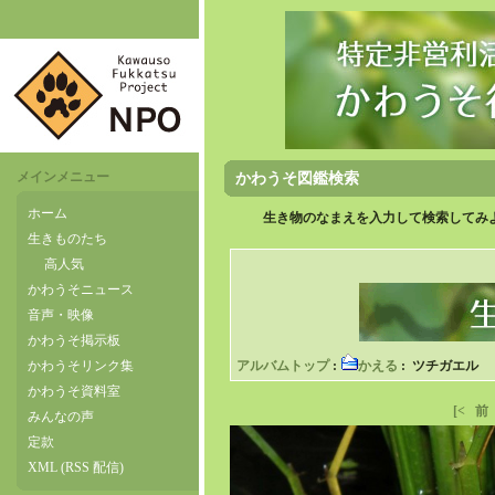
メインメニュー
かわうそ図鑑検索
ホーム
生き物のなまえを入力して検索してみよ
生きものたち
高人気
かわうそニュース
音声・映像
かわうそ掲示板
かわうそリンク集
アルバムトップ
:
かえる
: ツチガエル
かわうそ資料室
[<
前
みんなの声
定款
XML (RSS 配信)