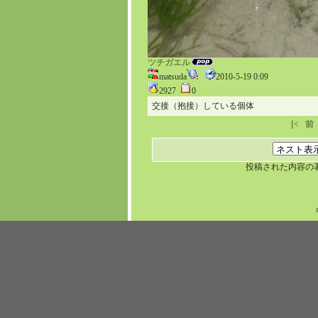
ツチガエル
matsuda
2010-5-19 0:09
2927
0
交接（抱接）している個体
[<
前
投稿された内容の