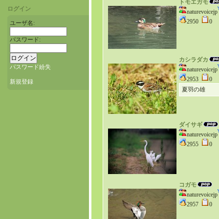
トモエガモ
ログイン
naturevoicejp
2950
0
ユーザ名:
パスワード:
カシラダカ
パスワード紛失
naturevoicejp
2953
0
新規登録
夏羽の雄
ダイサギ
naturevoicejp
2955
0
コガモ
naturevoicejp
2957
0