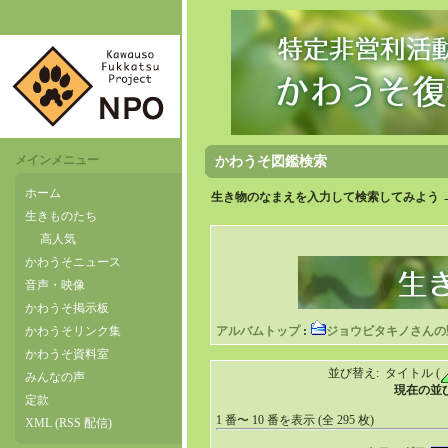
メインメニュー
かわうそ図鑑検索
ホーム
生き物のなまえを入力して検索してみよう 
生きものたち
高人気
かわうそニュース
音声・映像
かわうそ掲示板
かわうそリンク集
アルバムトップ
:
ジョウビタキノさんの
かわうそ資料室
並び替え: タイトル (
みんなの声
現在の並び
定款
1 番〜 10 番を表示 (全 295 枚)
XML (RSS 配信)