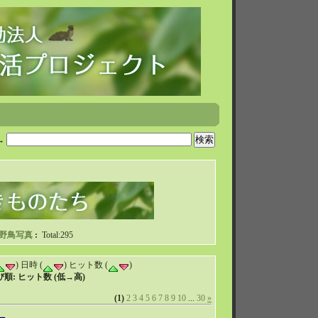
→
野鳥写真
:
Total:295
) 日時 (
) ヒット数 (
)
順: ヒット数 (低→高)
(1)
2
3
4
5
6
7
8
9
10
...
30
»