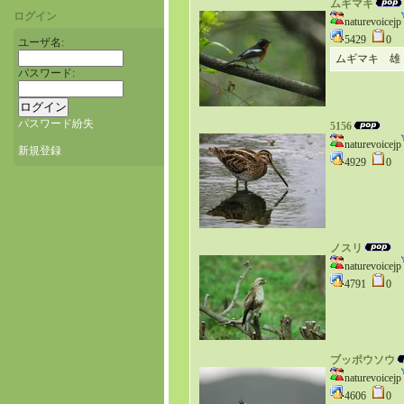
ムギマキ
ログイン
naturevoicejp
5429
0
ユーザ名:
ムギマキ 雄
パスワード:
パスワード紛失
5156
naturevoicejp
新規登録
4929
0
ノスリ
naturevoicejp
4791
0
ブッポウソウ
naturevoicejp
4606
0