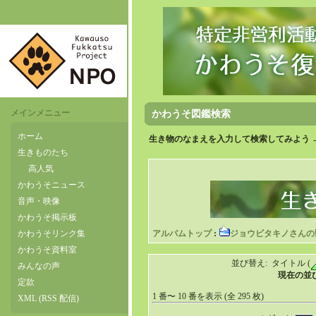
メインメニュー
かわうそ図鑑検索
ホーム
生き物のなまえを入力して検索してみよう 
生きものたち
高人気
かわうそニュース
音声・映像
かわうそ掲示板
かわうそリンク集
アルバムトップ
:
ジョウビタキノさんの
かわうそ資料室
並び替え: タイトル (
みんなの声
現在の並び
定款
1 番〜 10 番を表示 (全 295 枚)
XML (RSS 配信)