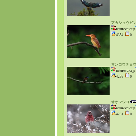
アカショウビ
naturevoicejp
4354
0
サンコウチョ
naturevoicejp
4288
0
オオマシコ
naturevoicejp
4231
0