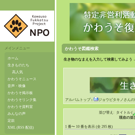
メインメニュー
かわうそ図鑑検索
ホーム
生き物のなまえを入力して検索してみよう 
生きものたち
高人気
かわうそニュース
音声・映像
かわうそ掲示板
かわうそリンク集
アルバムトップ
:
ジョウビタキノさんの
かわうそ資料室
並び替え: タイトル (
みんなの声
現在の並び順
定款
1 番〜 10 番を表示 (全 295 枚)
XML (RSS 配信)