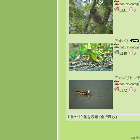
naturevoicejp
3331
0
アオバト
naturevoicejp
3240
0
アカエリヒレ
naturevoicejp
3172
0
1 番〜 10 番を表示 (全 295 枚)
myAl