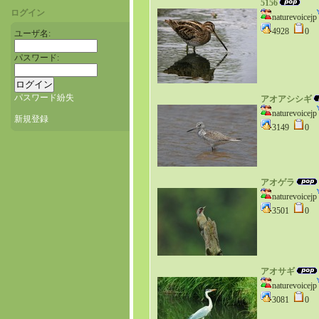
5156
ログイン
naturevoicejp
4928
0
ユーザ名:
パスワード:
パスワード紛失
アオアシシギ
naturevoicejp
新規登録
3149
0
アオゲラ
naturevoicejp
3501
0
アオサギ
naturevoicejp
3081
0