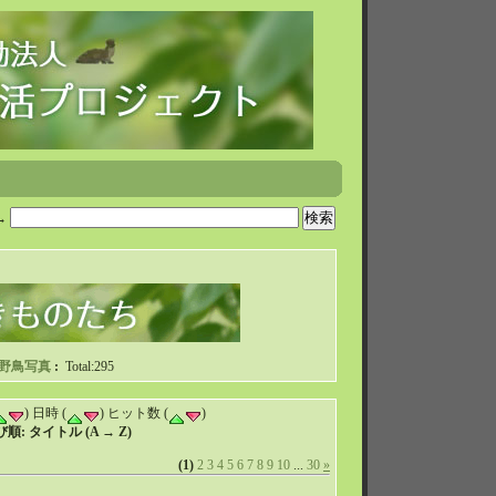
→
野鳥写真
:
Total:295
) 日時 (
) ヒット数 (
)
: タイトル (A → Z)
(1)
2
3
4
5
6
7
8
9
10
...
30
»