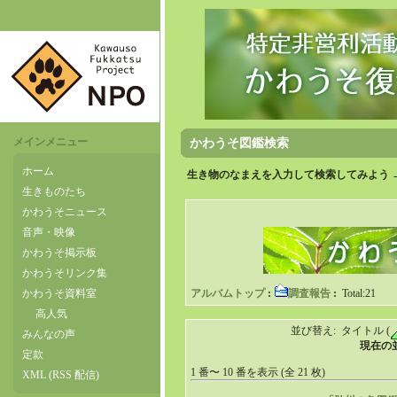
メインメニュー
かわうそ図鑑検索
ホーム
生き物のなまえを入力して検索してみよう 
生きものたち
かわうそニュース
音声・映像
かわうそ掲示板
かわうそリンク集
かわうそ資料室
アルバムトップ
:
調査報告
:
Total:21
高人気
並び替え: タイトル (
みんなの声
現在の並
定款
1 番〜 10 番を表示 (全 21 枚)
XML (RSS 配信)