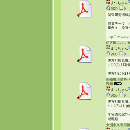
まつちゃん
2920
0
調査研究情報誌Ｅ
特集テーマ「
事例１ 身近な
http://www.ecpr
伊方町におけ
まつちゃん
2938
0
伊方町町見郷土
p.115(2)-113(4)
伊方町におけ
生物環境試料バ
乳類
まつちゃん
3053
0
伊方町町見郷土
p.112(5)-111(6)
生物環境試料バ
哺乳類
大洲市久米川流