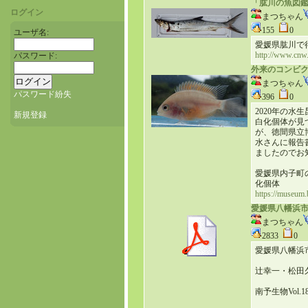
「肱川の魚図
ログイン
まつちゃん
155
0
ユーザ名:
愛媛県肱川で
http://www.cnw
パスワード:
外来のコンビ
まつちゃん
パスワード紛失
396
0
2020年の
新規登録
白化個体が見
が、徳間県立
水さんに報告
ましたのでお
愛媛県内子町
化個体
https://museum
愛媛県八幡浜
まつちゃん
2833
0
愛媛県八幡浜
辻幸一・松田
南予生物Vol.18(2