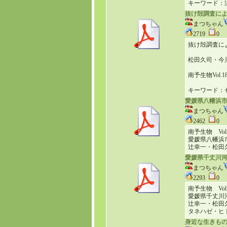
キーワード：
抜け殻調査に
まつちゃん
2719
0
抜け殻調査に
松田久司・今
南予生物Vol.18(2
キーワード：
愛媛県八幡浜
まつちゃん
2462
0
南予生物 Vol.16
愛媛県八幡浜
辻幸一・松田
愛媛県千丈川
まつちゃん
2293
0
南予生物 Vol.15
愛媛県千丈川
辻幸一・松田
タネハゼ・ヒ
身近な生きも