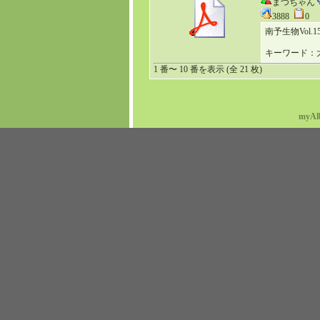
まつちゃん
3888
0
南予生物Vol.15(
キーワード：
1 番〜 10 番を表示 (全 21 枚)
myAl