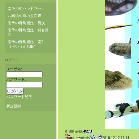
南予川虫ハンドブック
八幡浜の川の魚図鑑
南予の野鳥図鑑 目次
南予の野鳥図鑑 科名目
次
南予の野鳥図鑑 索引
（あいうえお順）
ログイン
ユーザ名:
パスワード:
パスワード紛失
新規登録
0-100-表紙
naturevoicejp
2016-12-12 17:44