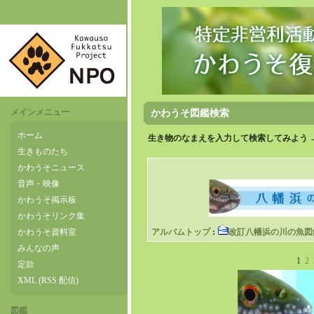
メインメニュー
かわうそ図鑑検索
ホーム
生き物のなまえを入力して検索してみよう 
生きものたち
かわうそニュース
音声・映像
かわうそ掲示板
かわうそリンク集
かわうそ資料室
アルバムトップ
:
改訂八幡浜の川の魚図
みんなの声
1
2
定款
XML (RSS 配信)
図鑑