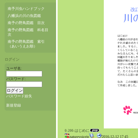
南予川虫ハンドブック
八幡浜の川の魚図鑑
南予の野鳥図鑑 目次
南予の野鳥図鑑 科名目
次
南予の野鳥図鑑 索引
（あいうえお順）
ログイン
ユーザ名:
パスワード:
パスワード紛失
新規登録
0-200-はじめに
naturevoicejp
2016-12-12 17:45