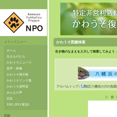
メインメニュー
かわうそ図鑑検索
ホーム
生き物のなまえを入力して検索してみよう 
生きものたち
かわうそニュース
音声・映像
かわうそ掲示板
かわうそリンク集
かわうそ資料室
アルバムトップ
:
改訂八幡浜の川の魚図
みんなの声
[<
前
1
定款
XML (RSS 配信)
図鑑