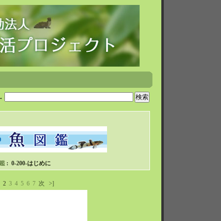
→
鑑
: 0-200-はじめに
2
3
4
5
6
7
次
>]