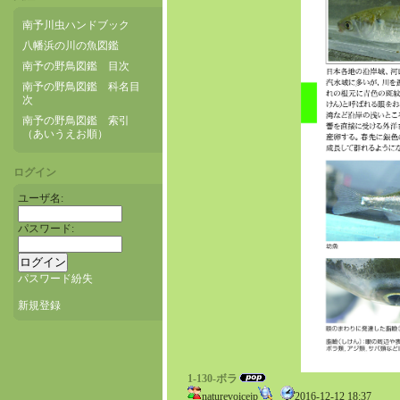
南予川虫ハンドブック
八幡浜の川の魚図鑑
南予の野鳥図鑑 目次
南予の野鳥図鑑 科名目
次
南予の野鳥図鑑 索引
（あいうえお順）
ログイン
ユーザ名:
パスワード:
パスワード紛失
新規登録
1-130-ボラ
naturevoicejp
2016-12-12 18:37