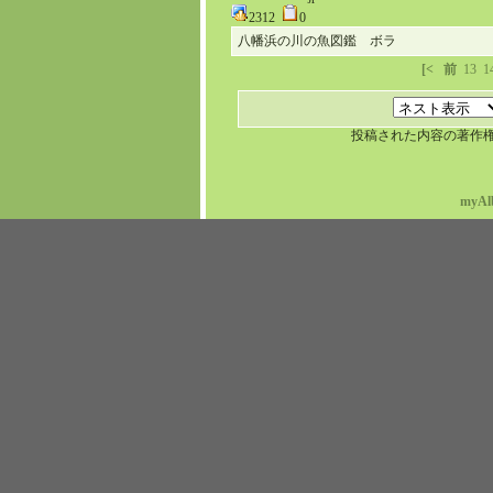
2312
0
八幡浜の川の魚図鑑 ボラ
[<
前
13
1
投稿された内容の著作
myAl