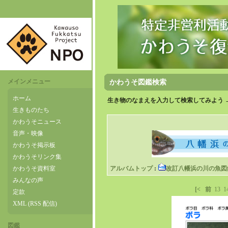
メインメニュー
かわうそ図鑑検索
ホーム
生き物のなまえを入力して検索してみよう 
生きものたち
かわうそニュース
音声・映像
かわうそ掲示板
かわうそリンク集
かわうそ資料室
アルバムトップ
:
改訂八幡浜の川の魚図
みんなの声
[<
前
13
1
定款
XML (RSS 配信)
図鑑