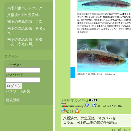
南予川虫ハンドブック
八幡浜の川の魚図鑑
南予の野鳥図鑑 目次
南予の野鳥図鑑 科名目
次
南予の野鳥図鑑 索引
（あいうえお順）
ログイン
ユーザ名:
パスワード:
パスワード紛失
新規登録
2-030-オカメハゼ
naturevoicejp
2016-12-12 19:04
5275
0
八幡浜の川の魚図鑑 オカメハゼ
コラム ●護岸工事の際の生物救出
[<
前
36
3