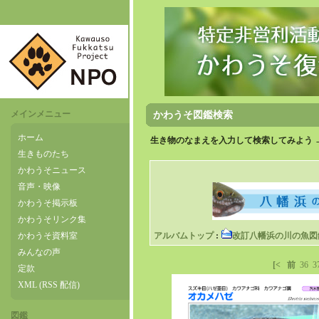
メインメニュー
かわうそ図鑑検索
ホーム
生き物のなまえを入力して検索してみよう 
生きものたち
かわうそニュース
音声・映像
かわうそ掲示板
かわうそリンク集
かわうそ資料室
アルバムトップ
:
改訂八幡浜の川の魚図
みんなの声
[<
前
36
3
定款
XML (RSS 配信)
図鑑