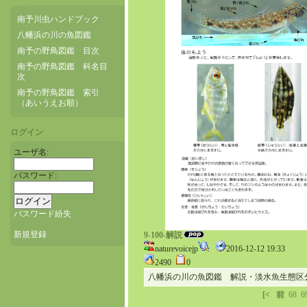
南予川虫ハンドブック
八幡浜の川の魚図鑑
南予の野鳥図鑑 目次
南予の野鳥図鑑 科名目
次
南予の野鳥図鑑 索引
（あいうえお順）
ログイン
ユーザ名:
パスワード:
パスワード紛失
新規登録
9-100-解説
naturevoicejp
2016-12-12 19:33
2490
0
八幡浜の川の魚図鑑 解説・淡水魚生態区
[<
前
68
6