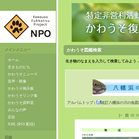
メインメニュー
かわうそ図鑑検索
ホーム
生き物のなまえを入力して検索してみよう 
生きものたち
かわうそニュース
音声・映像
かわうそ掲示板
かわうそリンク集
かわうそ資料室
アルバムトップ
:
改訂八幡浜の川の魚図
みんなの声
[<
前
68
6
定款
XML (RSS 配信)
図鑑