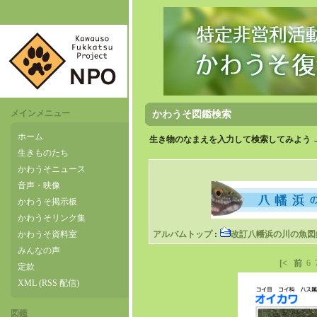
メインメニュー
かわうそ図鑑検索
ホーム
生き物のなまえを入力して検索してみよう 
生きものたち
かわうそニュース
音声・映像
かわうそ掲示板
かわうそリンク集
かわうそ資料室
アルバムトップ
:
改訂八幡浜の川の魚図
みんなの声
[<
前
6
定款
XML (RSS 配信)
図鑑