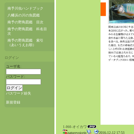
南予川虫ハンドブック
八幡浜の川の魚図鑑
南予の野鳥図鑑 目次
南予の野鳥図鑑 科名目
次
南予の野鳥図鑑 索引
（あいうえお順）
ログイン
ユーザ名:
パスワード:
パスワード紛失
新規登録
1-060-オイカワ
naturevoicejp
2016-12-12 17:53