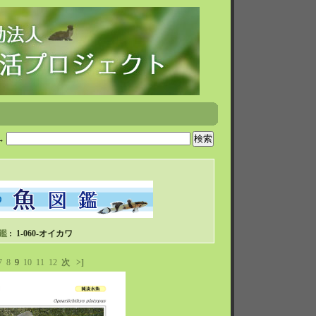
→
鑑
: 1-060-オイカワ
7
8
9
10
11
12
次
>]