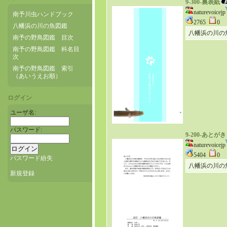
9-300-裏表紙
naturevoicejp
南予川虫ハンドブック
2765
0
八幡浜の川の魚図鑑
八幡浜の川の
南予の野鳥図鑑 目次
南予の野鳥図鑑 科名目
次
南予の野鳥図鑑 索引
（あいうえお順）
ログイン
ユーザ名:
パスワード:
9-200-あとが
naturevoicejp
5404
0
パスワード紛失
八幡浜の川の
新規登録