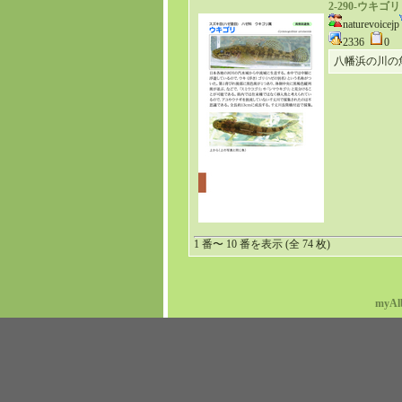
2-290-ウキゴリ
naturevoicejp
2336
0
八幡浜の川の
1 番〜 10 番を表示 (全 74 枚)
myAl