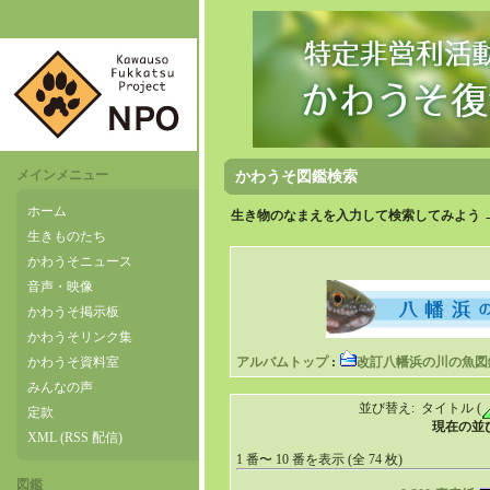
メインメニュー
かわうそ図鑑検索
ホーム
生き物のなまえを入力して検索してみよう 
生きものたち
かわうそニュース
音声・映像
かわうそ掲示板
かわうそリンク集
かわうそ資料室
アルバムトップ
:
改訂八幡浜の川の魚図
みんなの声
並び替え: タイトル (
定款
現在の並び順
XML (RSS 配信)
1 番〜 10 番を表示 (全 74 枚)
図鑑