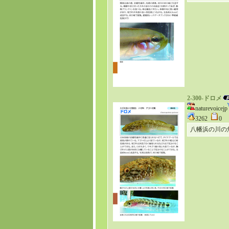
2-300-ドロメ
naturevoicejp
3262
0
八幡浜の川の