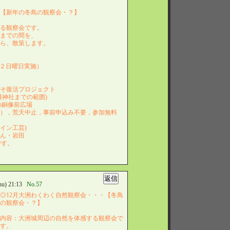
・【新年の冬鳥の観察会・？】
する観察会です。
社までの間を、
がら、散策します。
第２日曜日実施）
うそ復活プロジェクト
幡神社までの範囲)
生の銅像前広場
料），荒天中止，事前申込み不要，参加無料
ロサイン工芸)
さん・岩田
田です。
u) 21:13
No.57
◎12月大洲わくわく自然観察会・・・【冬鳥
の観察会・？】
内容：大洲城周辺の自然を体感する観察会で
す。