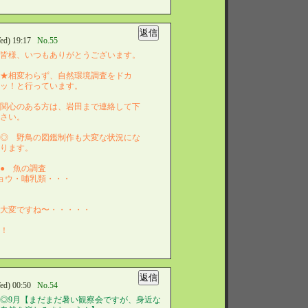
d) 19:17
No.55
皆様、いつもありがとうございます。
★相変わらず、自然環境調査をドカ
ッ！と行っています。
関心のある方は、岩田まで連絡して下
さい。
◎ 野鳥の図鑑制作も大変な状況にな
ります。
● 魚の調査
チョウ・哺乳類・・・
！大変ですね〜・・・・・
も！
d) 00:50
No.54
◎9月【まだまだ暑い観察会ですが、身近な