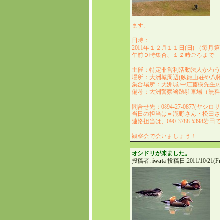
ます。
日時：
2011年１２月１１日(日) （毎
午前９時集合、１２時ごろまで
主催：特定非営利活動法人かわ
場所：大洲城周辺(臥龍山荘や八
集合場所：大洲城 中江藤樹先
備考：大洲警察署跡駐車場（無
問合せ先：0894-27-0877(ヤシ
当日の担当は＝瀧野さん・松田
連絡担当は、090-3788-5398岩
観察会で会いましょう！
オシドリが来ました。
投稿者:
iwata
投稿日:2011/10/21(Fri