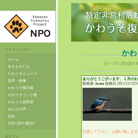
メインメニュー
かわ
ホーム
[
トップに戻る
] [
Ｂ
生きものたち
かわうそニュース
ありがとうございます。１月の
音声・映像
投稿者:
iwata
投稿日:2011/12/13(Tu
かわうそ掲示板
かわうそリンク集
かわうそ資料室
みんなの声
定款
XML (RSS 配信)
応援して下さい。お願い致しま
ログイン