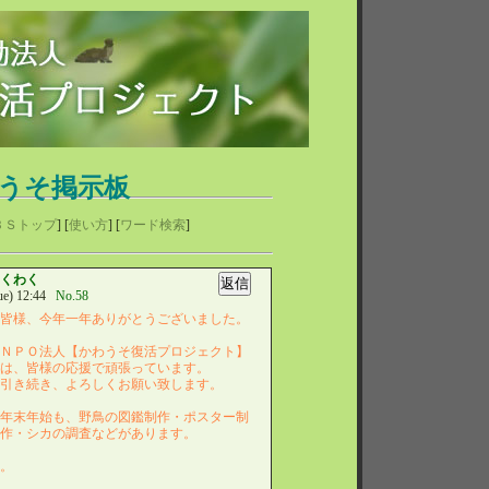
うそ掲示板
ＢＳトップ
] [
使い方
] [
ワード検索
]
わくわく
e) 12:44
No.58
皆様、今年一年ありがとうございました。
ＮＰＯ法人【かわうそ復活プロジェクト】
は、皆様の応援で頑張っています。
引き続き、よろしくお願い致します。
年末年始も、野鳥の図鑑制作・ポスター制
作・シカの調査などがあります。
す。