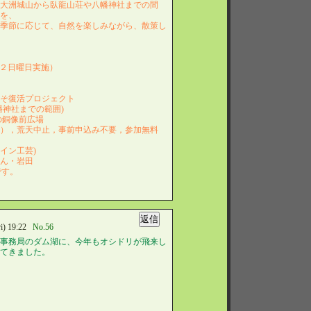
大洲城山から臥龍山荘や八幡神社までの間
を、
季節に応じて、自然を楽しみながら、散策し
月第２日曜日実施）
うそ復活プロジェクト
幡神社までの範囲)
生の銅像前広場
料），荒天中止，事前申込み不要，参加無料
ロサイン工芸)
さん・岩田
田です。
) 19:22
No.56
事務局のダム湖に、今年もオシドリが飛来し
てきました。