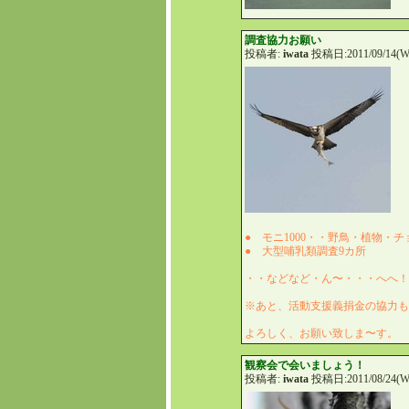
調査協力お願い
投稿者:
iwata
投稿日:2011/09/14(We
● モニ1000・・野鳥・植物・
● 大型哺乳類調査9カ所
・・などなど・ん〜・・・へへ
※あと、活動支援義捐金の協力
よろしく、お願い致しま〜す。
観察会で会いましょう！
投稿者:
iwata
投稿日:2011/08/24(We