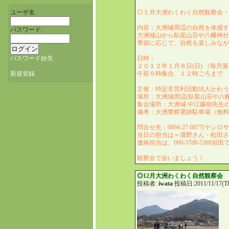
ユーザ名:
◎１月大洲わくわく自然観察会
内容：大洲城周辺の自然を体感
パスワード:
大洲城山から臥龍山荘や八幡神
季節に応じて、自然を楽しみな
パスワード紛失
日時：
２０１２年１月８日(日) （毎月
新規登録
午前９時集合、１２時ごろまで
主催：特定非営利活動法人かわ
場所：大洲城周辺(臥龍山荘や八
集合場所：大洲城 中江藤樹先
備考：大洲警察署跡駐車場（無
問合せ先：0894-27-0877(ヤシ
当日の担当は＝瀧野さん・松田
連絡担当は、090-3788-5398岩
観察会で会いましょう！
◎12月大洲わくわく自然観察会
投稿者:
iwata
投稿日:2011/11/17(Th