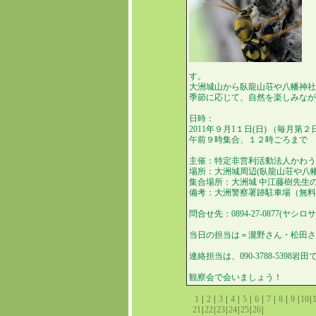
す。
大洲城山から臥龍山荘や八幡神
季節に応じて、自然を楽しみな
日時：
2011年９月1１日(日) （毎月第
午前９時集合、１２時ごろまで
主催：特定非営利活動法人かわ
場所：大洲城周辺(臥龍山荘や八
集合場所：大洲城 中江藤樹先
備考：大洲警察署跡駐車場（無
問合せ先：0894-27-0877(ヤシ
当日の担当は＝瀧野さん・松田
連絡担当は、090-3788-5398岩
観察会で会いましょう！
1
|
2
|
3
|
4
|
5
|
6
|
7
|
8
|
9
|
10
|
21
|
22
|
23
|
24
|
25
|
26
|