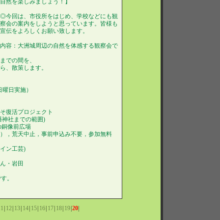
自然を楽しみましょう！】
◎今回は、市役所をはじめ、学校などにも観
察会の案内をしようと思っています。皆様も
宣伝をよろしくお願い致します。
内容：大洲城周辺の自然を体感する観察会で
社までの間を、
がら、散策します。
２日曜日実施）
うそ復活プロジェクト
幡神社までの範囲)
生の銅像前広場
料），荒天中止，事前申込み不要，参加無料
ロサイン工芸)
さん・岩田
田です。
11
|
12
|
13
|
14
|
15
|
16
|
17
|
18
|
19
|
20
|