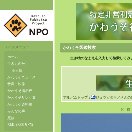
メインメニュー
かわうそ図鑑検索
ホーム
生き物のなまえを入力して検索してみよ
生きものたち
高人気
かわうそニュース
音声・映像
かわうそ掲示板
かわうそリンク集
アルバムトップ
:
ジョウビタキノさんの
かわうそ資料室
[<
前
みんなの声
定款
XML (RSS 配信)