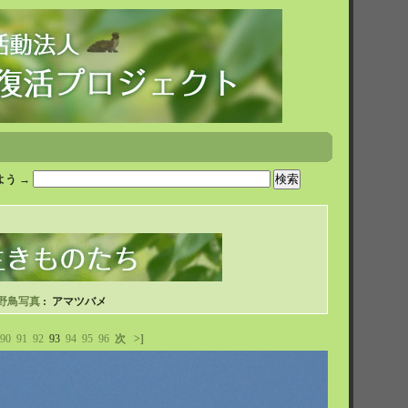
う →
野鳥写真
: アマツバメ
90
91
92
93
94
95
96
次
>]