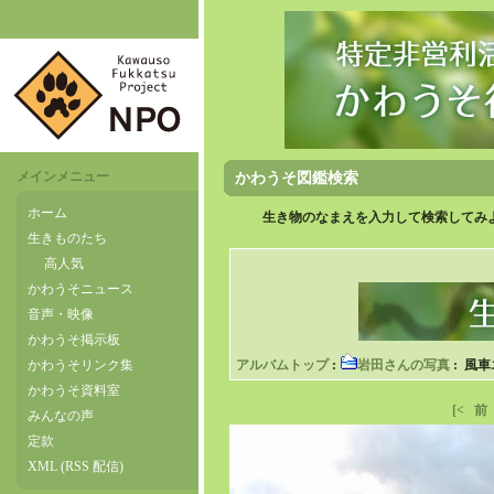
メインメニュー
かわうそ図鑑検索
ホーム
生き物のなまえを入力して検索してみよ
生きものたち
高人気
かわうそニュース
音声・映像
かわうそ掲示板
かわうそリンク集
アルバムトップ
:
岩田さんの写真
: 風
かわうそ資料室
[<
前
みんなの声
定款
XML (RSS 配信)