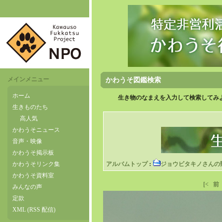
メインメニュー
かわうそ図鑑検索
ホーム
生き物のなまえを入力して検索してみよ
生きものたち
高人気
かわうそニュース
音声・映像
かわうそ掲示板
かわうそリンク集
アルバムトップ
:
ジョウビタキノさんの
かわうそ資料室
[<
前
みんなの声
定款
XML (RSS 配信)