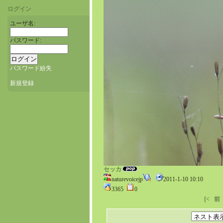
ログイン
ユーザ名:
パスワード:
パスワード紛失
新規登録
セッカ
naturevoicejp
2011-1-10 10:10
3365
0
[<
前