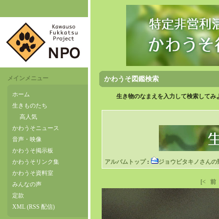
メインメニュー
かわうそ図鑑検索
ホーム
生き物のなまえを入力して検索してみよ
生きものたち
高人気
かわうそニュース
音声・映像
かわうそ掲示板
かわうそリンク集
アルバムトップ
:
ジョウビタキノさんの
かわうそ資料室
[<
前
みんなの声
定款
XML (RSS 配信)