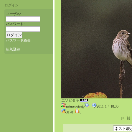
ログイン
ユーザ名:
パスワード:
パスワード紛失
新規登録
エゾビタキ
naturevoicejp
2011-1-4 18:36
3178
0
[<
前