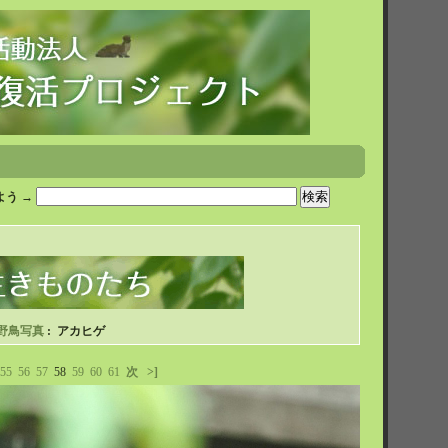
う →
野鳥写真
: アカヒゲ
55
56
57
58
59
60
61
次
>]