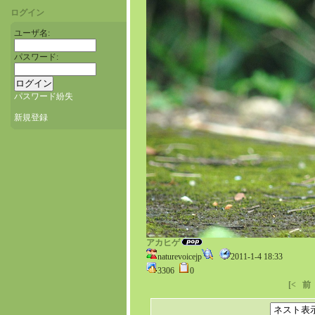
ログイン
ユーザ名:
パスワード:
パスワード紛失
新規登録
アカヒゲ
naturevoicejp
2011-1-4 18:33
3306
0
[<
前