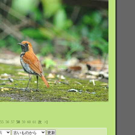
55
56
57
58
59
60
61
次
>]