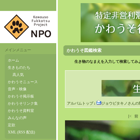
メインメニュー
かわうそ図鑑検索
ホーム
生き物のなまえを入力して検索してみよ
生きものたち
高人気
かわうそニュース
音声・映像
かわうそ掲示板
かわうそリンク集
アルバムトップ
:
ジョウビタキノさんの
かわうそ資料室
[<
前
みんなの声
定款
XML (RSS 配信)