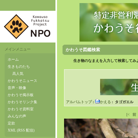
メインメニュー
かわうそ図鑑検索
ホーム
生き物のなまえを入力して検索してみよ
生きものたち
高人気
かわうそニュース
音声・映像
かわうそ掲示板
かわうそリンク集
アルバムトップ
:
かえる
: タゴガエル
かわうそ資料室
[<
前
みんなの声
定款
XML (RSS 配信)