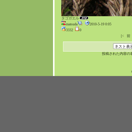
タゴガエル
matsuda
2010-5-19 0:05
3332
0
[<
前
投稿された内容の